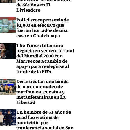
de 66 años en El
Divisadero
Policía recupera más de
$1,000 en efectivo que
fueron hurtados de una
casa en Chalchuapa
The Times: Infantino
negocia en secreto la final
del Mundial 2030 con
Marruecos a cambio de
apoyo para reelegirse al
frente de la FIFA
Desarticulan una banda
de narcomenudeo de
marihuana, cocaína y
metanfetaminas en La
Libertad
Un hombre de 51 años de
edad fue víctima de
homicidio por
intolerancia social en San