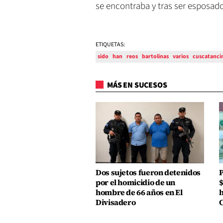
se encontraba y tras ser esposad
ETIQUETAS:
sido
han
reos
bartolinas
varios
cuscatanci
MÁS EN SUCESOS
Dos sujetos fueron detenidos
P
por el homicidio de un
$
hombre de 66 años en El
h
Divisadero