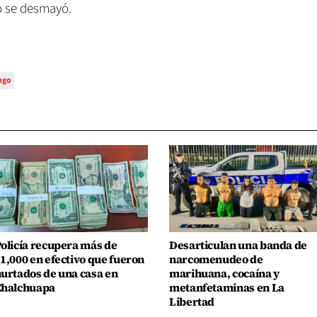
o se desmayó.
ngo
olicía recupera más de
Desarticulan una banda de
1,000 en efectivo que fueron
narcomenudeo de
urtados de una casa en
marihuana, cocaína y
Chalchuapa
metanfetaminas en La
Libertad