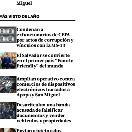
Miguel
MÁS VISTO DEL AÑO
Condenan a
exfuncionarios de CEPA
por actos de corrupción y
vínculos con la MS-13
El Salvador se convierte
en el primer país "Family
Friendly" del mundo
Amplían operativo contra
comercios de dispositivos
electrónicos hurtados a
Apopa y San Miguel
Desarticulan una banda
acusada de falsificar
documentos y vender
vehículos y propiedades
Envían a juicio a dos