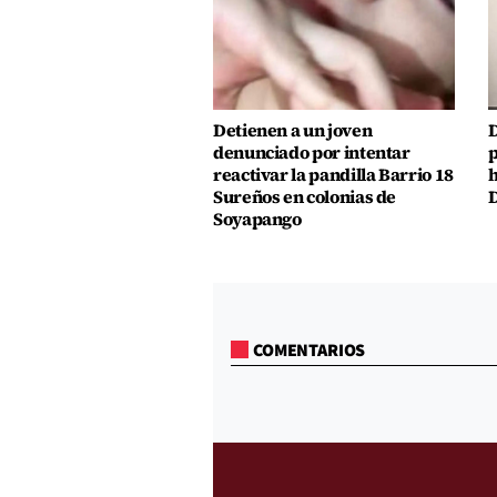
Detienen a un joven
D
denunciado por intentar
p
reactivar la pandilla Barrio 18
h
Sureños en colonias de
D
Soyapango
COMENTARIOS