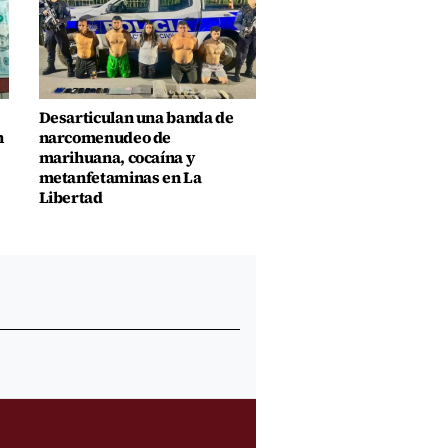
Desarticulan una banda de
n
narcomenudeo de
marihuana, cocaína y
metanfetaminas en La
Libertad