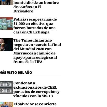
homicidio de un hombre
de 66 años en El
Divisadero
Policía recupera más de
$1,000 en efectivo que
fueron hurtados de una
casa en Chalchuapa
The Times: Infantino
negocia en secreto la final
del Mundial 2030 con
Marruecos a cambio de
apoyo para reelegirse al
frente de la FIFA
MÁS VISTO DEL AÑO
Condenan a
exfuncionarios de CEPA
por actos de corrupción y
vínculos con la MS-13
El Salvador se convierte