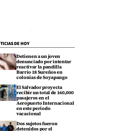
TICIAS DE HOY
Detienen a un joven
denunciado por intentar
reactivar la pandilla
Barrio 18 Sureños en
colonias de Soyapango
El Salvador proyecta
recibir un total de 160,000
pasajeros en el
Aeropuerto Internacional
en este periodo
vacacional
Dos sujetos fueron
detenidos por el