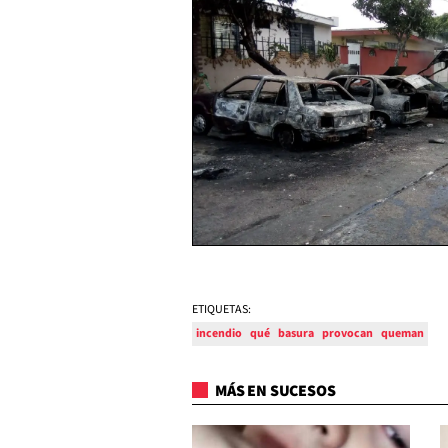
ETIQUETAS:
incendio
qué
basura
provocan
queman
MÁS EN SUCESOS