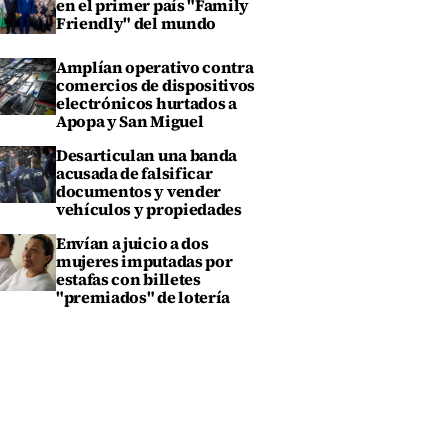
en el primer país "Family
Friendly" del mundo
Amplían operativo contra
comercios de dispositivos
electrónicos hurtados a
Apopa y San Miguel
Desarticulan una banda
acusada de falsificar
documentos y vender
vehículos y propiedades
Envían a juicio a dos
mujeres imputadas por
estafas con billetes
"premiados" de lotería