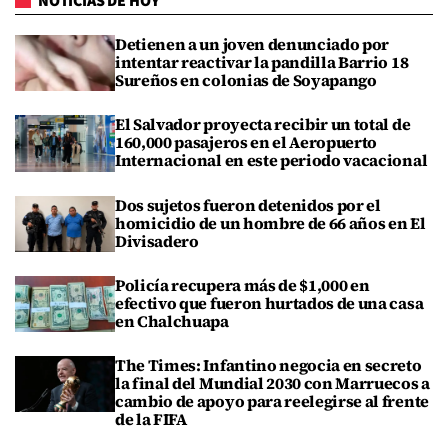
NOTICIAS DE HOY
Detienen a un joven denunciado por
intentar reactivar la pandilla Barrio 18
Sureños en colonias de Soyapango
El Salvador proyecta recibir un total de
160,000 pasajeros en el Aeropuerto
Internacional en este periodo vacacional
Dos sujetos fueron detenidos por el
homicidio de un hombre de 66 años en El
Divisadero
Policía recupera más de $1,000 en
efectivo que fueron hurtados de una casa
en Chalchuapa
The Times: Infantino negocia en secreto
la final del Mundial 2030 con Marruecos a
cambio de apoyo para reelegirse al frente
de la FIFA