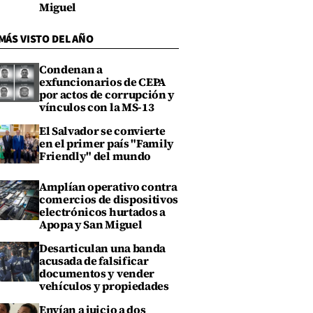
Miguel
MÁS VISTO DEL AÑO
Condenan a
exfuncionarios de CEPA
por actos de corrupción y
vínculos con la MS-13
El Salvador se convierte
en el primer país "Family
Friendly" del mundo
Amplían operativo contra
comercios de dispositivos
electrónicos hurtados a
Apopa y San Miguel
Desarticulan una banda
acusada de falsificar
documentos y vender
vehículos y propiedades
Envían a juicio a dos