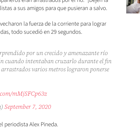
añeros eran arrastrados por el río. “¡Dejen la
iclistas a sus amigos para que pusieran a salvo.
charon la fuerza de la corriente para lograr
 vidas, todo sucedió en 29 segundos.
sorprendido por un crecido y amenazante río
 cuando intentaban cruzarlo durante el fin
 arrastrados varios metros lograron ponerse
er.com/mMjSFCp63z
a)
September 7, 2020
 periodista Alex Pineda.