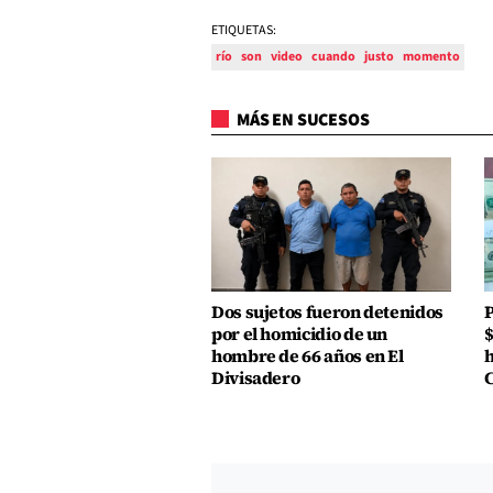
ETIQUETAS:
río
son
video
cuando
justo
momento
MÁS EN SUCESOS
Dos sujetos fueron detenidos
P
por el homicidio de un
$
hombre de 66 años en El
h
Divisadero