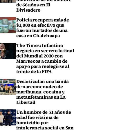
de 66 años en El
Divisadero
Policía recupera más de
$1,000 en efectivo que
fueron hurtados de una
casa en Chalchuapa
The Times: Infantino
negocia en secreto la final
del Mundial 2030 con
Marruecos a cambio de
apoyo para reelegirse al
frente de la FIFA
Desarticulan una banda
de narcomenudeo de
marihuana, cocaína y
metanfetaminas en La
Libertad
Un hombre de 51 años de
edad fue víctima de
homicidio por
intolerancia social en San