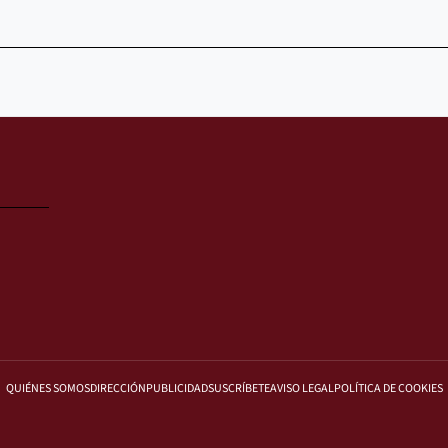
QUIÉNES SOMOS
DIRECCIÓN
PUBLICIDAD
SUSCRÍBETE
AVISO LEGAL
POLÍTICA DE COOKIES