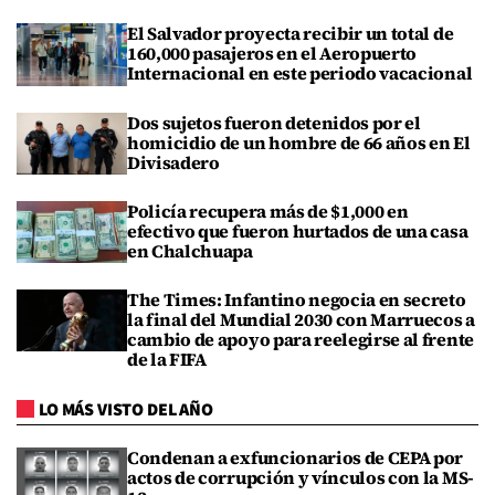
El Salvador proyecta recibir un total de
160,000 pasajeros en el Aeropuerto
Internacional en este periodo vacacional
Dos sujetos fueron detenidos por el
homicidio de un hombre de 66 años en El
Divisadero
Policía recupera más de $1,000 en
efectivo que fueron hurtados de una casa
en Chalchuapa
The Times: Infantino negocia en secreto
la final del Mundial 2030 con Marruecos a
cambio de apoyo para reelegirse al frente
de la FIFA
LO MÁS VISTO DEL AÑO
Condenan a exfuncionarios de CEPA por
actos de corrupción y vínculos con la MS-