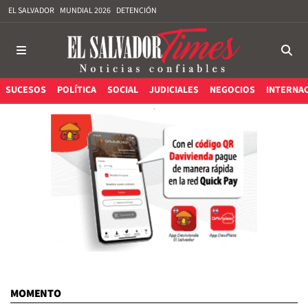
EL SALVADOR
MUNDIAL 2026
DETENCIÓN
SUCESOS
POLÍTICA
SOCIAL
JUDICIALES
NEGOCIOS
INTERNA
MOMENTO