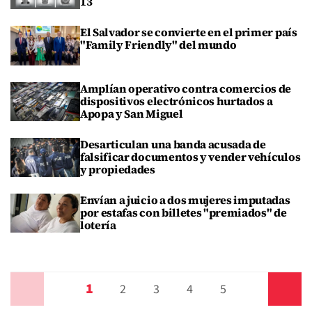
13
El Salvador se convierte en el primer país
"Family Friendly" del mundo
Amplían operativo contra comercios de
dispositivos electrónicos hurtados a
Apopa y San Miguel
Desarticulan una banda acusada de
falsificar documentos y vender vehículos
y propiedades
Envían a juicio a dos mujeres imputadas
por estafas con billetes "premiados" de
lotería
1
Anterior
2
3
4
5
Siguiente