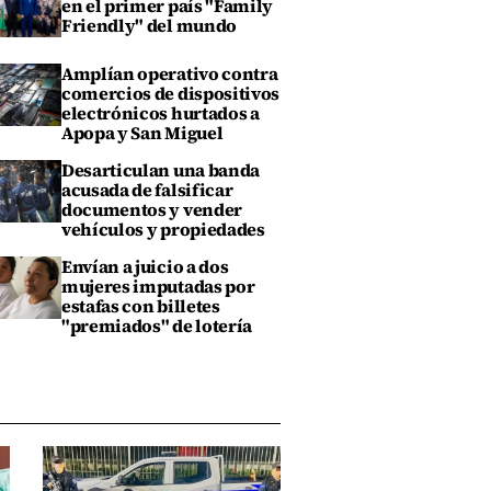
en el primer país "Family
Friendly" del mundo
Amplían operativo contra
comercios de dispositivos
electrónicos hurtados a
Apopa y San Miguel
Desarticulan una banda
acusada de falsificar
documentos y vender
vehículos y propiedades
Envían a juicio a dos
mujeres imputadas por
estafas con billetes
"premiados" de lotería