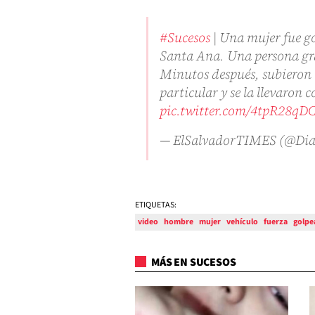
#Sucesos
| Una mujer fue g
Santa Ana. Una persona grab
Minutos después, subieron a
particular y se la llevaron
pic.twitter.com/4tpR28qD
— ElSalvadorTIMES (@Di
ETIQUETAS:
video
hombre
mujer
vehículo
fuerza
golpe
MÁS EN SUCESOS