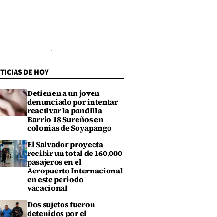
TICIAS DE HOY
Detienen a un joven
denunciado por intentar
reactivar la pandilla
Barrio 18 Sureños en
colonias de Soyapango
El Salvador proyecta
recibir un total de 160,000
pasajeros en el
Aeropuerto Internacional
en este periodo
vacacional
Dos sujetos fueron
detenidos por el