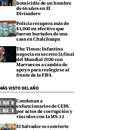
homicidio de un hombre
de 66 años en El
Divisadero
Policía recupera más de
$1,000 en efectivo que
fueron hurtados de una
casa en Chalchuapa
The Times: Infantino
negocia en secreto la final
del Mundial 2030 con
Marruecos a cambio de
apoyo para reelegirse al
frente de la FIFA
MÁS VISTO DEL AÑO
Condenan a
exfuncionarios de CEPA
por actos de corrupción y
vínculos con la MS-13
El Salvador se convierte