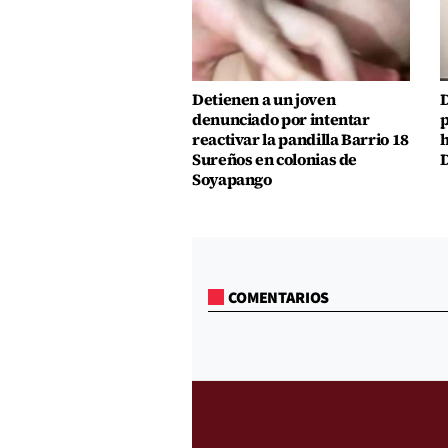
Detienen a un joven
D
denunciado por intentar
p
reactivar la pandilla Barrio 18
h
Sureños en colonias de
D
Soyapango
COMENTARIOS