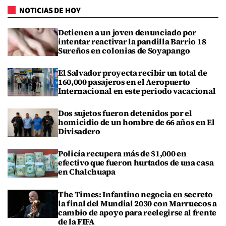
NOTICIAS DE HOY
Detienen a un joven denunciado por
intentar reactivar la pandilla Barrio 18
Sureños en colonias de Soyapango
El Salvador proyecta recibir un total de
160,000 pasajeros en el Aeropuerto
Internacional en este periodo vacacional
Dos sujetos fueron detenidos por el
homicidio de un hombre de 66 años en El
Divisadero
Policía recupera más de $1,000 en
efectivo que fueron hurtados de una casa
en Chalchuapa
The Times: Infantino negocia en secreto
la final del Mundial 2030 con Marruecos a
cambio de apoyo para reelegirse al frente
de la FIFA