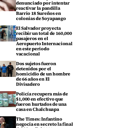
denunciado por intentar
reactivar la pandilla
Barrio 18 Sureños en
colonias de Soyapango
El Salvador proyecta
recibir un total de 160,000
pasajeros en el
Aeropuerto Internacional
en este periodo
vacacional
Dos sujetos fueron
detenidos por el
homicidio de un hombre
de 66 años en El
Divisadero
Policía recupera más de
$1,000 en efectivo que
fueron hurtados de una
casa en Chalchuapa
The Times: Infantino
negocia en secreto la final