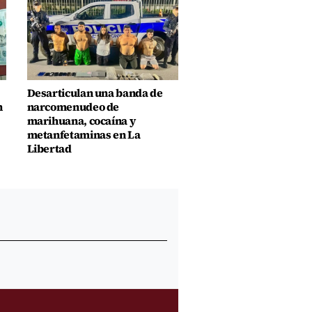
Desarticulan una banda de
n
narcomenudeo de
marihuana, cocaína y
metanfetaminas en La
Libertad