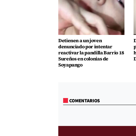
Detienen a un joven
D
denunciado por intentar
p
reactivar la pandilla Barrio 18
h
Sureños en colonias de
D
Soyapango
COMENTARIOS