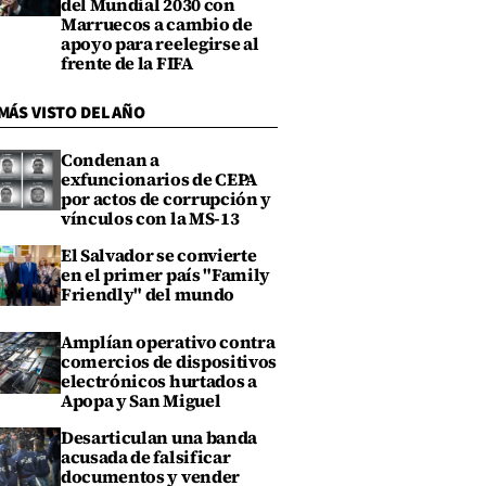
del Mundial 2030 con
Marruecos a cambio de
apoyo para reelegirse al
frente de la FIFA
MÁS VISTO DEL AÑO
Condenan a
exfuncionarios de CEPA
por actos de corrupción y
vínculos con la MS-13
El Salvador se convierte
en el primer país "Family
Friendly" del mundo
Amplían operativo contra
comercios de dispositivos
electrónicos hurtados a
Apopa y San Miguel
Desarticulan una banda
acusada de falsificar
documentos y vender