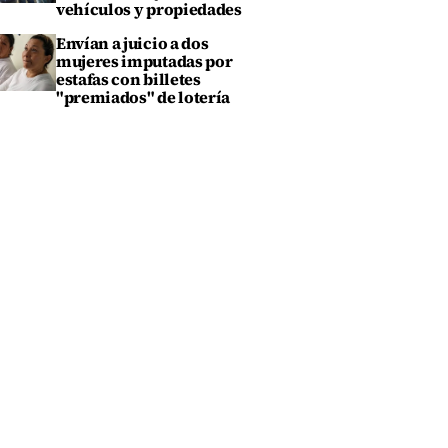
vehículos y propiedades
Envían a juicio a dos
mujeres imputadas por
estafas con billetes
"premiados" de lotería