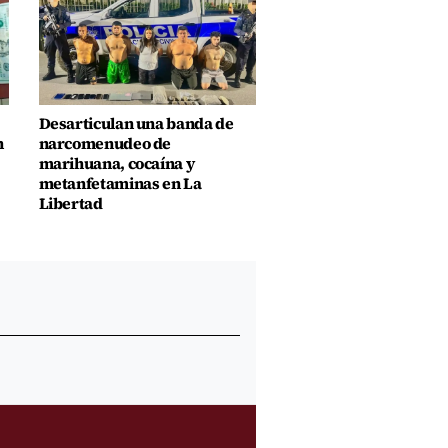
Desarticulan una banda de
n
narcomenudeo de
marihuana, cocaína y
metanfetaminas en La
Libertad