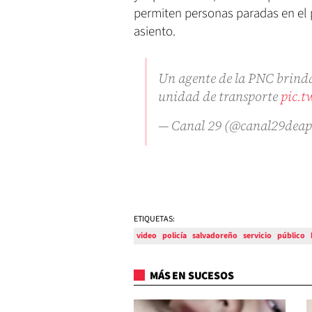
permiten personas paradas en el p
asiento.
Un agente de la PNC brind
unidad de transporte
pic.t
— Canal 29 (@canal29dea
ETIQUETAS:
video
policía
salvadoreño
servicio
público
MÁS EN SUCESOS