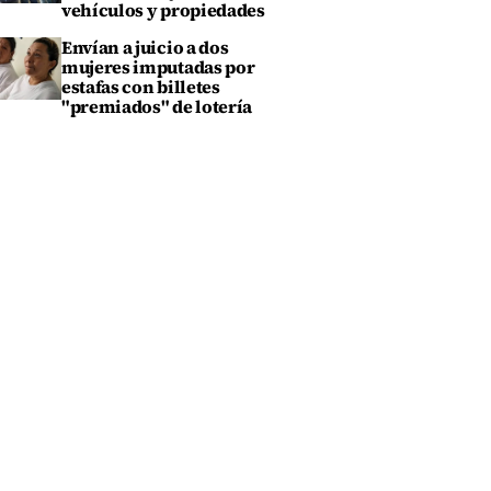
vehículos y propiedades
Envían a juicio a dos
mujeres imputadas por
estafas con billetes
"premiados" de lotería