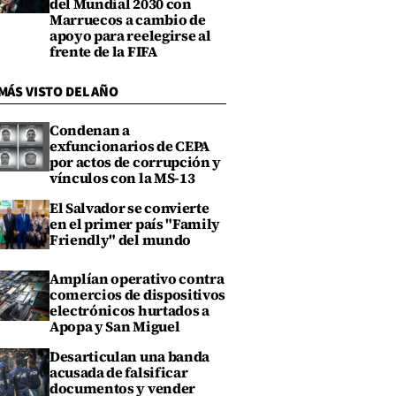
del Mundial 2030 con
Marruecos a cambio de
apoyo para reelegirse al
frente de la FIFA
MÁS VISTO DEL AÑO
Condenan a
exfuncionarios de CEPA
por actos de corrupción y
vínculos con la MS-13
El Salvador se convierte
en el primer país "Family
Friendly" del mundo
Amplían operativo contra
comercios de dispositivos
electrónicos hurtados a
Apopa y San Miguel
Desarticulan una banda
acusada de falsificar
documentos y vender