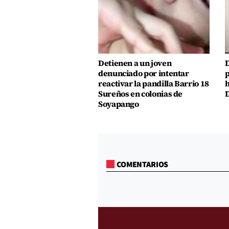
Detienen a un joven
D
denunciado por intentar
p
reactivar la pandilla Barrio 18
h
Sureños en colonias de
D
Soyapango
COMENTARIOS