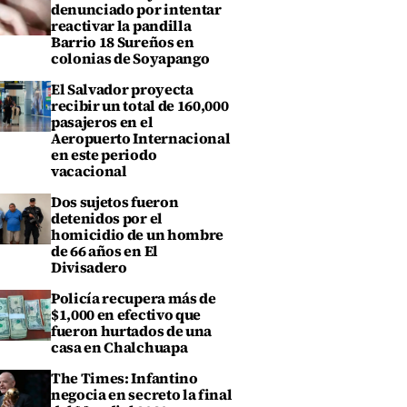
denunciado por intentar
reactivar la pandilla
Barrio 18 Sureños en
colonias de Soyapango
El Salvador proyecta
recibir un total de 160,000
pasajeros en el
Aeropuerto Internacional
en este periodo
vacacional
Dos sujetos fueron
detenidos por el
homicidio de un hombre
de 66 años en El
Divisadero
Policía recupera más de
$1,000 en efectivo que
fueron hurtados de una
casa en Chalchuapa
The Times: Infantino
negocia en secreto la final