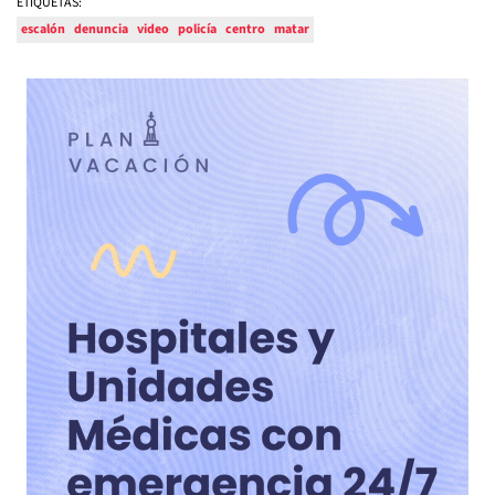
ETIQUETAS:
escalón
denuncia
video
policía
centro
matar