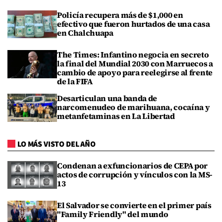
Policía recupera más de $1,000 en
efectivo que fueron hurtados de una casa
en Chalchuapa
The Times: Infantino negocia en secreto
la final del Mundial 2030 con Marruecos a
cambio de apoyo para reelegirse al frente
de la FIFA
Desarticulan una banda de
narcomenudeo de marihuana, cocaína y
metanfetaminas en La Libertad
LO MÁS VISTO DEL AÑO
Condenan a exfuncionarios de CEPA por
actos de corrupción y vínculos con la MS-
13
El Salvador se convierte en el primer país
"Family Friendly" del mundo