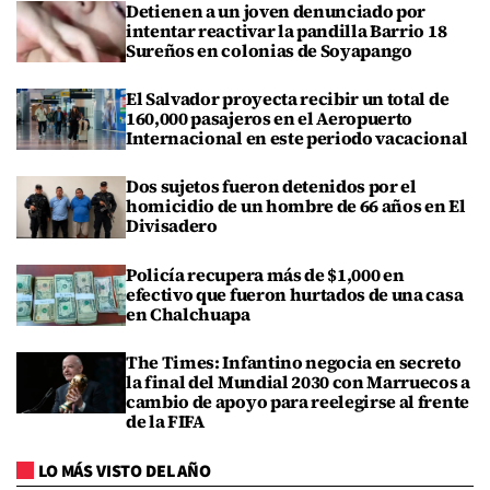
Detienen a un joven denunciado por
intentar reactivar la pandilla Barrio 18
Sureños en colonias de Soyapango
El Salvador proyecta recibir un total de
160,000 pasajeros en el Aeropuerto
Internacional en este periodo vacacional
Dos sujetos fueron detenidos por el
homicidio de un hombre de 66 años en El
Divisadero
Policía recupera más de $1,000 en
efectivo que fueron hurtados de una casa
en Chalchuapa
The Times: Infantino negocia en secreto
la final del Mundial 2030 con Marruecos a
cambio de apoyo para reelegirse al frente
de la FIFA
LO MÁS VISTO DEL AÑO