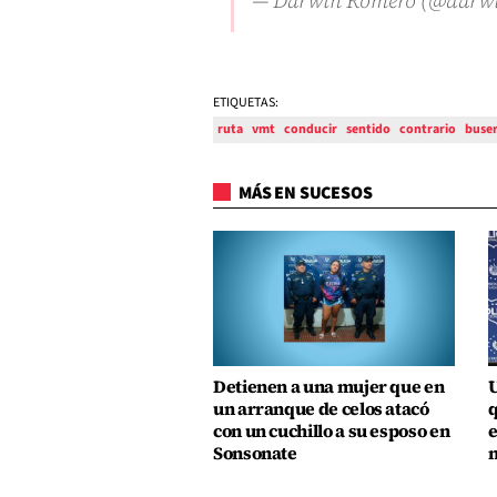
ETIQUETAS:
ruta
vmt
conducir
sentido
contrario
buse
MÁS EN SUCESOS
Detienen a una mujer que en
U
un arranque de celos atacó
q
con un cuchillo a su esposo en
e
Sonsonate
n