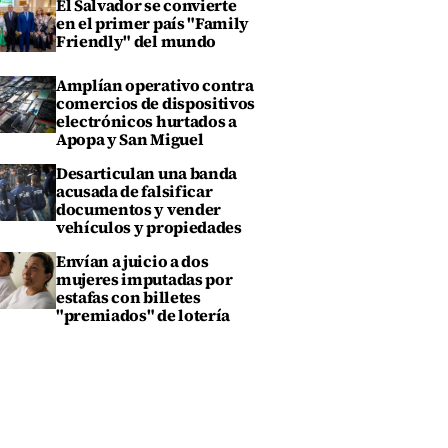
El Salvador se convierte
en el primer país "Family
Friendly" del mundo
Amplían operativo contra
comercios de dispositivos
electrónicos hurtados a
Apopa y San Miguel
Desarticulan una banda
acusada de falsificar
documentos y vender
vehículos y propiedades
Envían a juicio a dos
mujeres imputadas por
estafas con billetes
"premiados" de lotería