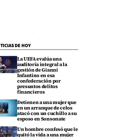
TICIAS DE HOY
La UEFA evalúa una
auditoría integral a la
gestión de Gianni
Infantino en esa
confederación por
presuntos delitos
financieros
Detienen a una mujer que
en un arranque de celos
atacó con un cuchillo a su
esposo en Sonsonate
Un hombre confesó que le
quitó la vida a una mujer