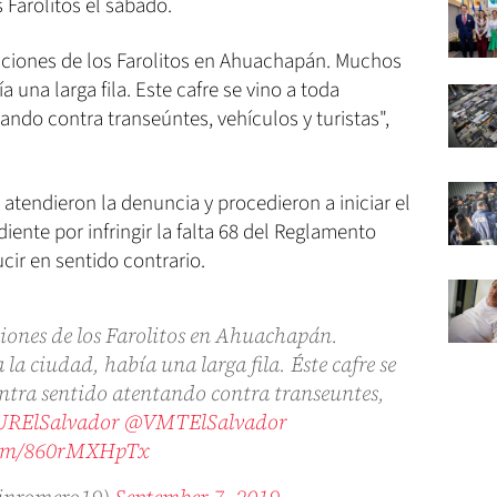
s Farolitos el sábado.
aciones de los Farolitos en Ahuachapán. Muchos
a una larga fila. Este cafre se vino a toda
ando contra transeúntes, vehículos y turistas",
tendieron la denuncia y procedieron a iniciar el
ente por infringir la falta 68 del Reglamento
cir en sentido contrario.
iones de los Farolitos en Ahuachapán.
la ciudad, había una larga fila. Éste cafre se
ontra sentido atentando contra transeuntes,
RElSalvador
@VMTElSalvador
.com/860rMXHpTx
inromero19)
September 7, 2019