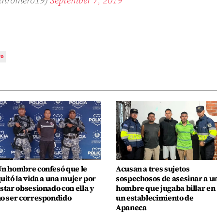
ro
n hombre confesó que le
Acusan a tres sujetos
uitó la vida a una mujer por
sospechosos de asesinar a u
star obsesionado con ella y
hombre que jugaba billar en
o ser correspondido
un establecimiento de
Apaneca