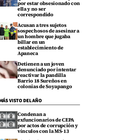
por estar obsesionado con
ella y no ser
correspondido
Acusan a tres sujetos
sospechosos de asesinar a
un hombre que jugaba
billar en un
establecimiento de
Apaneca
Detienen a un joven
denunciado por intentar
reactivar la pandilla
Barrio 18 Sureños en
colonias de Soyapango
MÁS VISTO DEL AÑO
Condenan a
exfuncionarios de CEPA
por actos de corrupción y
vínculos con la MS-13