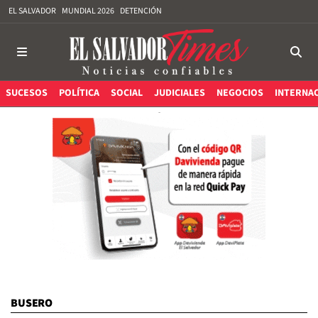
EL SALVADOR
MUNDIAL 2026
DETENCIÓN
SUCESOS
POLÍTICA
SOCIAL
JUDICIALES
NEGOCIOS
INTERNA
BUSERO