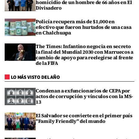
homicidio de un hombre de 66 años en El
Divisadero
Policía recupera más de $1,000 en
efectivo que fueron hurtados de una casa
en Chalchuapa
The Times: Infantino negocia en secreto
la final del Mundial 2030 con Marruecos a
cambio de apoyo para reelegirse al frente
de la FIFA
LO MÁS VISTO DEL AÑO
Condenan a exfuncionarios de CEPA por
actos de corrupción y vínculos con la MS-
13
El Salvador se convierte en el primer país
"Family Friendly" del mundo