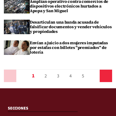
Amplían operativo contra comercios de
dispositivos electrónicos hurtados a
Apopa y San Miguel
Desarticulan una banda acusada de
falsificar documentos y vender vehículos
y propiedades
Envían a juicio a dos mujeres imputadas
por estafas con billetes "premiados" de
lotería
1
Anterior
2
3
4
5
Siguiente
SECCIONES