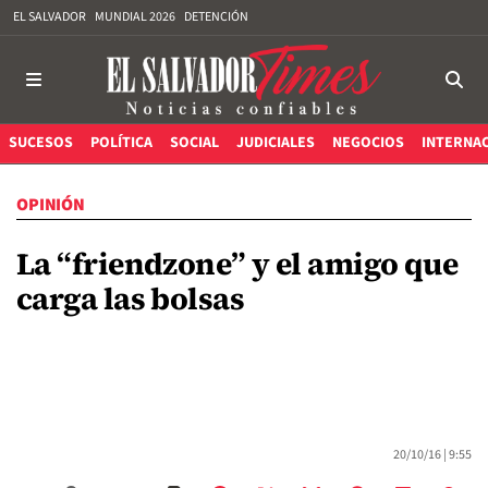
EL SALVADOR
MUNDIAL 2026
DETENCIÓN
SUCESOS
POLÍTICA
SOCIAL
JUDICIALES
NEGOCIOS
INTERNA
OPINIÓN
La “friendzone” y el amigo que
carga las bolsas
20/10/16 |
9:55