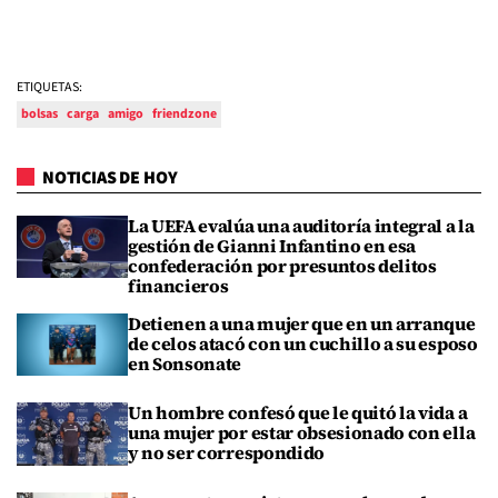
ETIQUETAS:
bolsas
carga
amigo
friendzone
NOTICIAS DE HOY
La UEFA evalúa una auditoría integral a la
gestión de Gianni Infantino en esa
confederación por presuntos delitos
financieros
Detienen a una mujer que en un arranque
de celos atacó con un cuchillo a su esposo
en Sonsonate
Un hombre confesó que le quitó la vida a
una mujer por estar obsesionado con ella
y no ser correspondido