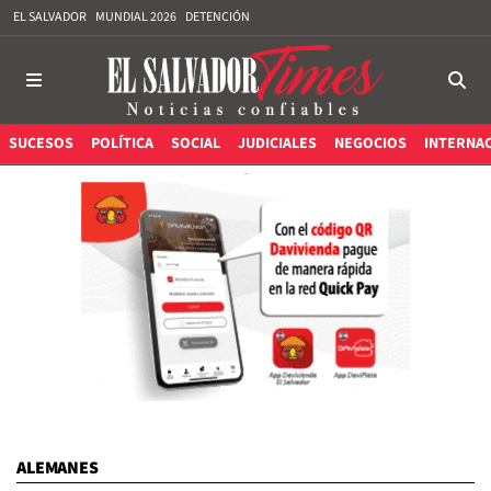
EL SALVADOR
MUNDIAL 2026
DETENCIÓN
SUCESOS
POLÍTICA
SOCIAL
JUDICIALES
NEGOCIOS
INTERNA
ALEMANES