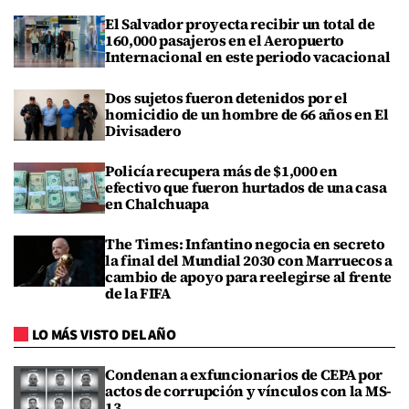
El Salvador proyecta recibir un total de
160,000 pasajeros en el Aeropuerto
Internacional en este periodo vacacional
Dos sujetos fueron detenidos por el
homicidio de un hombre de 66 años en El
Divisadero
Policía recupera más de $1,000 en
efectivo que fueron hurtados de una casa
en Chalchuapa
The Times: Infantino negocia en secreto
la final del Mundial 2030 con Marruecos a
cambio de apoyo para reelegirse al frente
de la FIFA
LO MÁS VISTO DEL AÑO
Condenan a exfuncionarios de CEPA por
actos de corrupción y vínculos con la MS-
13