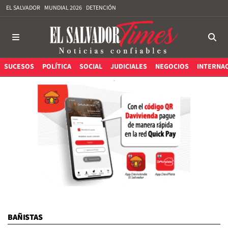
EL SALVADOR
MUNDIAL 2026
DETENCIÓN
SUCESOS
POLÍTICA
SOCIAL
JUDICIALES
NEGOCIOS
INTERNA
BAÑISTAS