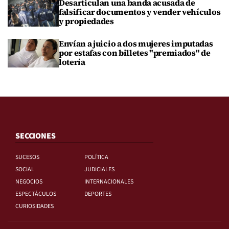
Desarticulan una banda acusada de
falsificar documentos y vender vehículos
y propiedades
Envían a juicio a dos mujeres imputadas
por estafas con billetes "premiados" de
lotería
SECCIONES
SUCESOS
POLÍTICA
SOCIAL
JUDICIALES
NEGOCIOS
INTERNACIONALES
ESPECTÁCULOS
DEPORTES
CURIOSIDADES