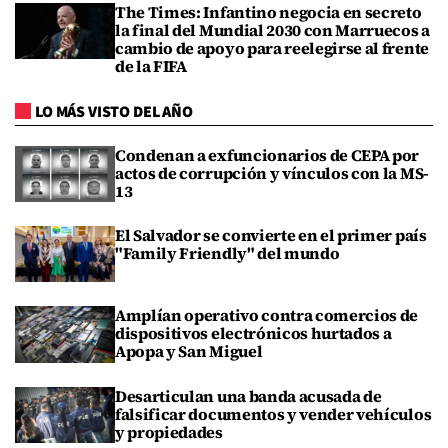
The Times: Infantino negocia en secreto
la final del Mundial 2030 con Marruecos a
cambio de apoyo para reelegirse al frente
de la FIFA
LO MÁS VISTO DEL AÑO
Condenan a exfuncionarios de CEPA por
actos de corrupción y vínculos con la MS-
13
El Salvador se convierte en el primer país
"Family Friendly" del mundo
Amplían operativo contra comercios de
dispositivos electrónicos hurtados a
Apopa y San Miguel
Desarticulan una banda acusada de
falsificar documentos y vender vehículos
y propiedades