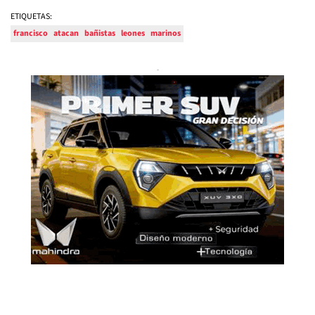
ETIQUETAS:
francisco
atacan
bañistas
leones
marinos