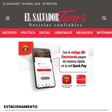
EL SALVADOR
MUNDIAL 2026
DETENCIÓN
SUCESOS
POLÍTICA
SOCIAL
JUDICIALES
NEGOCIOS
INTERNA
ESTACIONAMIENTO