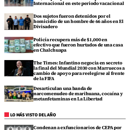
Internacional en este periodo vacacional
Dos sujetos fueron detenidos por el
homicidio de un hombre de 66 años en El
Divisadero
Policía recupera más de $1,000 en
efectivo que fueron hurtados de una casa
en Chalchuapa
The Times: Infantino negocia en secreto
la final del Mundial 2030 con Marruecos a
cambio de apoyo para reelegirse al frente
de la FIFA
Desarticulan una banda de
narcomenudeo de marihuana, cocaína y
metanfetaminas en La Libertad
LO MÁS VISTO DEL AÑO
Condenan a exfuncionarios de CEPA por