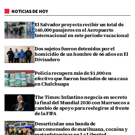
NOTICIAS DE HOY
El Salvador proyecta recibir un total de
160,000 pasajeros en el Aeropuerto
Internacional en este periodo vacacional
Dos sujetos fueron detenidos por el
homicidio de un hombre de 66 años en El
Divisadero
Policía recupera más de $1,000 en
efectivo que fueron hurtados de una casa
en Chalchuapa
The Times: Infantino negocia en secreto
la final del Mundial 2030 con Marruecos a
cambio de apoyo para reelegirse al frente
de la FIFA
Desarticulan una banda de
narcomenudeo de marihuana, cocaína y
metanfetaminas en La Libertad