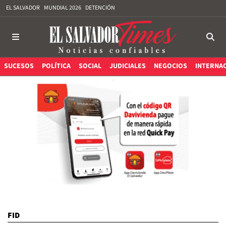
EL SALVADOR
MUNDIAL 2026
DETENCIÓN
SUCESOS
POLÍTICA
SOCIAL
JUDICIALES
NEGOCIOS
INTERNA
FID