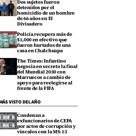
Dos sujetos fueron
detenidos por el
homicidio de un hombre
de 66 años en El
Divisadero
Policía recupera más de
$1,000 en efectivo que
fueron hurtados de una
casa en Chalchuapa
The Times: Infantino
negocia en secreto la final
del Mundial 2030 con
Marruecos a cambio de
apoyo para reelegirse al
frente de la FIFA
MÁS VISTO DEL AÑO
Condenan a
exfuncionarios de CEPA
por actos de corrupción y
vínculos con la MS-13