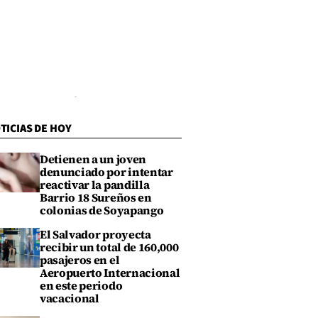
TICIAS DE HOY
Detienen a un joven
denunciado por intentar
reactivar la pandilla
Barrio 18 Sureños en
colonias de Soyapango
El Salvador proyecta
recibir un total de 160,000
pasajeros en el
Aeropuerto Internacional
en este periodo
vacacional