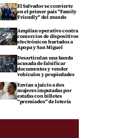
El Salvador se convierte
en el primer país "Family
Friendly" del mundo
Amplían operativo contra
comercios de dispositivos
electrónicos hurtados a
Apopa y San Miguel
Desarticulan una banda
acusada de falsificar
documentos y vender
vehículos y propiedades
Envían a juicio a dos
mujeres imputadas por
estafas con billetes
"premiados" de lotería