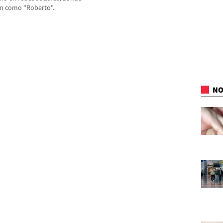
an como "Roberto".
NO