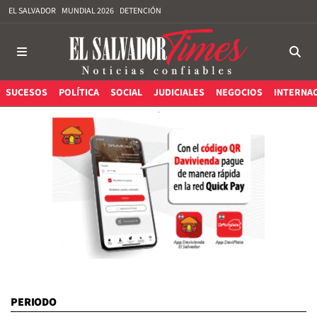
EL SALVADOR
MUNDIAL 2026
DETENCIÓN
SUCESOS
POLÍTICA
SOCIAL
JUDICIALES
NEGOCIOS
INTERNA
PERIODO