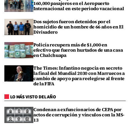
160,000 pasajeros en el Aeropuerto
Internacional en este periodo vacacional
Dos sujetos fueron detenidos por el
homicidio de un hombre de 66 años en El
Divisadero
Policía recupera más de $1,000 en
efectivo que fueron hurtados de una casa
en Chalchuapa
The Times: Infantino negocia en secreto
la final del Mundial 2030 con Marruecos a
cambio de apoyo para reelegirse al frente
de la FIFA
LO MÁS VISTO DEL AÑO
Condenan a exfuncionarios de CEPA por
actos de corrupción y vínculos con la MS-
13