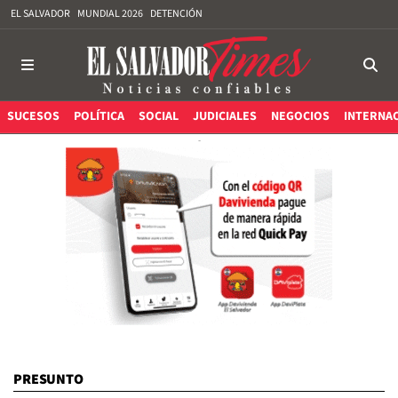
EL SALVADOR
MUNDIAL 2026
DETENCIÓN
SUCESOS
POLÍTICA
SOCIAL
JUDICIALES
NEGOCIOS
INTERNA
PRESUNTO