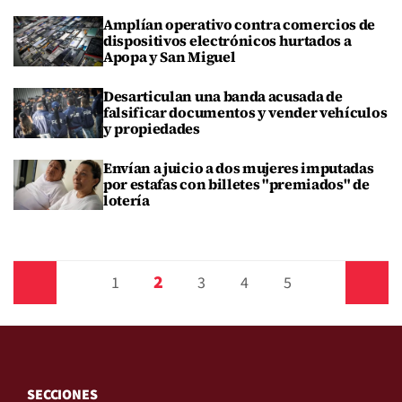
Amplían operativo contra comercios de
dispositivos electrónicos hurtados a
Apopa y San Miguel
Desarticulan una banda acusada de
falsificar documentos y vender vehículos
y propiedades
Envían a juicio a dos mujeres imputadas
por estafas con billetes "premiados" de
lotería
2
Anterior
1
3
4
5
Siguiente
SECCIONES