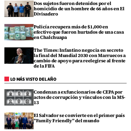
Dos sujetos fueron detenidos por el
homicidio de un hombre de 66 años en El
Divisadero
Policía recupera más de $1,000 en
efectivo que fueron hurtados de una casa
en Chalchuapa
The Times: Infantino negocia en secreto
la final del Mundial 2030 con Marruecos a
cambio de apoyo para reelegirse al frente
de la FIFA
LO MÁS VISTO DEL AÑO
Condenan a exfuncionarios de CEPA por
actos de corrupción y vínculos con la MS-
13
El Salvador se convierte en el primer país
"Family Friendly" del mundo