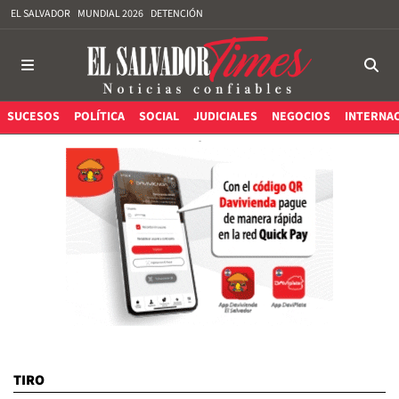
EL SALVADOR
MUNDIAL 2026
DETENCIÓN
SUCESOS
POLÍTICA
SOCIAL
JUDICIALES
NEGOCIOS
INTERNA
TIRO