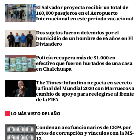
El Salvador proyecta recibir un total de
160,000 pasajeros en el Aeropuerto
Internacional en este periodo vacacional
Dos sujetos fueron detenidos por el
homicidio de un hombre de 66 años en El
Divisadero
Policía recupera más de $1,000 en
efectivo que fueron hurtados de una casa
en Chalchuapa
The Times: Infantino negocia en secreto
la final del Mundial 2030 con Marruecos a
cambio de apoyo para reelegirse al frente
de la FIFA
LO MÁS VISTO DEL AÑO
Condenan a exfuncionarios de CEPA por
actos de corrupción y vínculos con la MS-
13