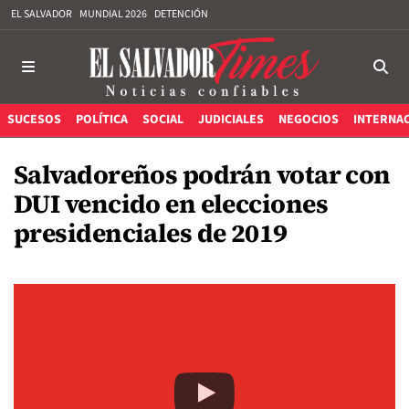
EL SALVADOR
MUNDIAL 2026
DETENCIÓN
SUCESOS
POLÍTICA
SOCIAL
JUDICIALES
NEGOCIOS
INTERNA
Salvadoreños podrán votar con
DUI vencido en elecciones
presidenciales de 2019