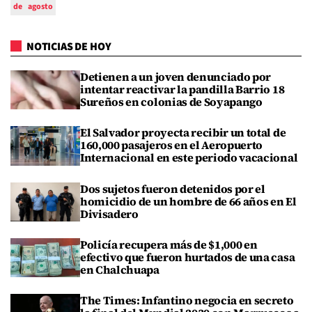
de
agosto
NOTICIAS DE HOY
Detienen a un joven denunciado por
intentar reactivar la pandilla Barrio 18
Sureños en colonias de Soyapango
El Salvador proyecta recibir un total de
160,000 pasajeros en el Aeropuerto
Internacional en este periodo vacacional
Dos sujetos fueron detenidos por el
homicidio de un hombre de 66 años en El
Divisadero
Policía recupera más de $1,000 en
efectivo que fueron hurtados de una casa
en Chalchuapa
The Times: Infantino negocia en secreto