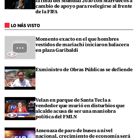
la final del Mundial 2030 con Marruecos a
cambio de apoyo para reelegirse al frente
de la FIFA
LO MÁS VISTO
Momento exacto en el que hombres
vestidos de mariachi iniciaron balacera
en plaza Garibaldi
Exministro de Obras Públicas se defiende
Velan en parque de Santa Tecla a
vendedor que murió en disturbios que
alcalde acusa de ser una maniobra
política del FMLN
Amenaza de paro de buses a nivel
nacional, crecimiento de economía será