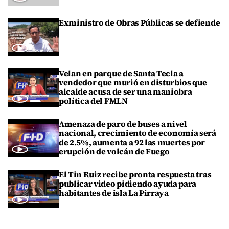
Exministro de Obras Públicas se defiende
Velan en parque de Santa Tecla a
vendedor que murió en disturbios que
alcalde acusa de ser una maniobra
política del FMLN
Amenaza de paro de buses a nivel
nacional, crecimiento de economía será
de 2.5%, aumenta a 92 las muertes por
erupción de volcán de Fuego
El Tin Ruiz recibe pronta respuesta tras
publicar video pidiendo ayuda para
habitantes de isla La Pirraya