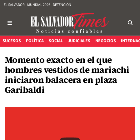
EL SALVADOR
MUNDIAL 2026
DETENCIÓN
SUCESOS
POLÍTICA
SOCIAL
JUDICIALES
NEGOCIOS
INTERNA
Momento exacto en el que
hombres vestidos de mariachi
iniciaron balacera en plaza
Garibaldi