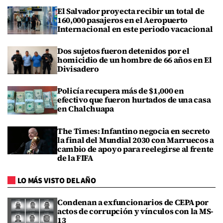
El Salvador proyecta recibir un total de
160,000 pasajeros en el Aeropuerto
Internacional en este periodo vacacional
Dos sujetos fueron detenidos por el
homicidio de un hombre de 66 años en El
Divisadero
Policía recupera más de $1,000 en
efectivo que fueron hurtados de una casa
en Chalchuapa
The Times: Infantino negocia en secreto
la final del Mundial 2030 con Marruecos a
cambio de apoyo para reelegirse al frente
de la FIFA
LO MÁS VISTO DEL AÑO
Condenan a exfuncionarios de CEPA por
actos de corrupción y vínculos con la MS-
13