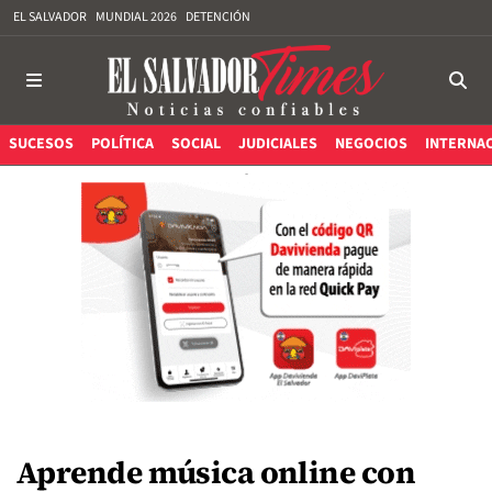
EL SALVADOR
MUNDIAL 2026
DETENCIÓN
SUCESOS
POLÍTICA
SOCIAL
JUDICIALES
NEGOCIOS
INTERNA
Aprende música online con