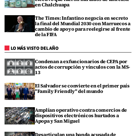
en Chalchuapa
The Times: Infantino negocia en secreto
la final del Mundial 2030 con Marruecos a
cambio de apoyo para reelegirse al frente
de la FIFA
LO MÁS VISTO DEL AÑO
Condenan a exfuncionarios de CEPA por
actos de corrupción y vínculos con la MS-
13
El Salvador se convierte en el primer país
"Family Friendly" del mundo
Amplían operativo contra comercios de
dispositivos electrónicos hurtados a
Apopa y San Miguel
Desarticulan una banda acusada de