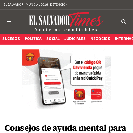
EL SALVADOR
MUNDIAL 2026
DETENCIÓN
SUCESOS
POLÍTICA
SOCIAL
JUDICIALES
NEGOCIOS
INTERNA
Consejos de ayuda mental para