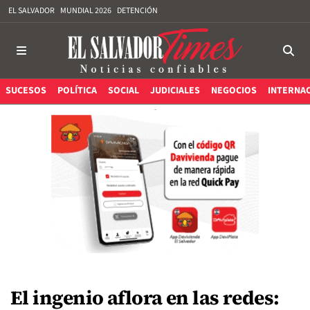
EL SALVADOR
MUNDIAL 2026
DETENCIÓN
SUCESOS
POLÍTICA
SOCIAL
JUDICIALES
NEGOCIOS
INTERNA
El ingenio aflora en las redes: