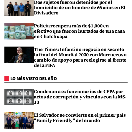
Dos sujetos fueron detenidos por el
homicidio de un hombre de 66 años en El
Divisadero
Policía recupera más de $1,000 en
efectivo que fueron hurtados de una casa
en Chalchuapa
The Times: Infantino negocia en secreto
la final del Mundial 2030 con Marruecos a
cambio de apoyo para reelegirse al frente
de la FIFA
LO MÁS VISTO DEL AÑO
Condenan a exfuncionarios de CEPA por
actos de corrupción y vínculos con la MS-
13
El Salvador se convierte en el primer país
"Family Friendly" del mundo