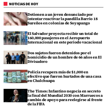
NOTICIAS DE HOY
Detienen a un joven denunciado por
intentar reactivar la pandilla Barrio 18
Sureños en colonias de Soyapango
El Salvador proyecta recibir un total de
160,000 pasajeros en el Aeropuerto
Internacional en este periodo vacacional
Dos sujetos fueron detenidos por el
homicidio de un hombre de 66 años en El
Divisadero
Policía recupera más de $1,000 en
efectivo que fueron hurtados de una casa
en Chalchuapa
The Times: Infantino negocia en secreto
la final del Mundial 2030 con Marruecos a
cambio de apoyo para reelegirse al frente
de la FIFA