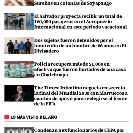
Sureños en colonias de Soyapango
El Salvador proyecta recibir un total de
160,000 pasajeros en el Aeropuerto
Internacional en este periodo vacacional
Dos sujetos fueron detenidos por el
homicidio de un hombre de 66 años en El
Divisadero
Policía recupera más de $1,000 en
efectivo que fueron hurtados de una casa
en Chalchuapa
The Times: Infantino negocia en secreto
la final del Mundial 2030 con Marruecos a
cambio de apoyo para reelegirse al frente
de la FIFA
LO MÁS VISTO DEL AÑO
Condenan a exfuncionarios de CEPA por