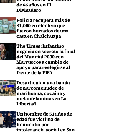
de 66 años en El
Divisadero
Policía recupera más de
$1,000 en efectivo que
fueron hurtados de una
casa en Chalchuapa
The Times: Infantino
negocia en secreto la final
del Mundial 2030 con
Marruecos a cambio de
apoyo para reelegirse al
frente de la FIFA
Desarticulan una banda
de narcomenudeo de
marihuana, cocaína y
metanfetaminas en La
Libertad
Un hombre de 51 años de
edad fue víctima de
homicidio por
intolerancia social en San