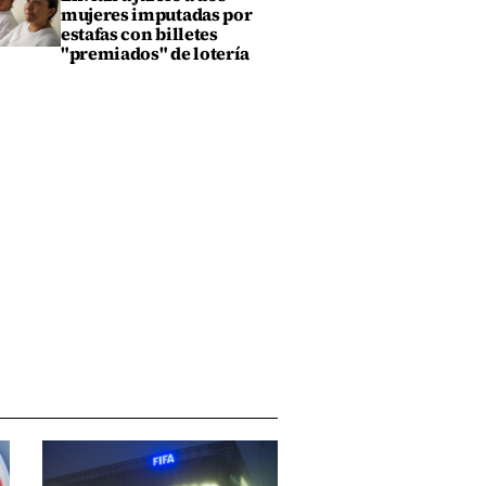
mujeres imputadas por
estafas con billetes
"premiados" de lotería