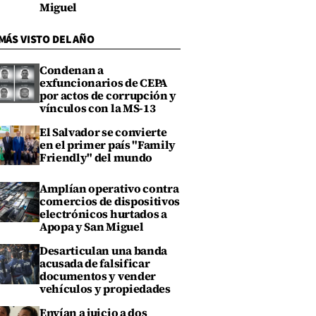
Miguel
MÁS VISTO DEL AÑO
Condenan a
exfuncionarios de CEPA
por actos de corrupción y
vínculos con la MS-13
El Salvador se convierte
en el primer país "Family
Friendly" del mundo
Amplían operativo contra
comercios de dispositivos
electrónicos hurtados a
Apopa y San Miguel
Desarticulan una banda
acusada de falsificar
documentos y vender
vehículos y propiedades
Envían a juicio a dos