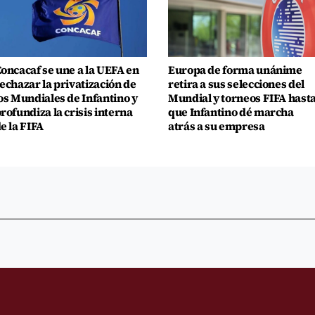
oncacaf se une a la UEFA en
Europa de forma unánime
echazar la privatización de
retira a sus selecciones del
os Mundiales de Infantino y
Mundial y torneos FIFA hast
rofundiza la crisis interna
que Infantino dé marcha
e la FIFA
atrás a su empresa