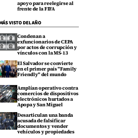
apoyo para reelegirse al
frente de la FIFA
MÁS VISTO DEL AÑO
Condenan a
exfuncionarios de CEPA
por actos de corrupción y
vínculos con la MS-13
El Salvador se convierte
en el primer país "Family
Friendly" del mundo
Amplían operativo contra
comercios de dispositivos
electrónicos hurtados a
Apopa y San Miguel
Desarticulan una banda
acusada de falsificar
documentos y vender
vehículos y propiedades