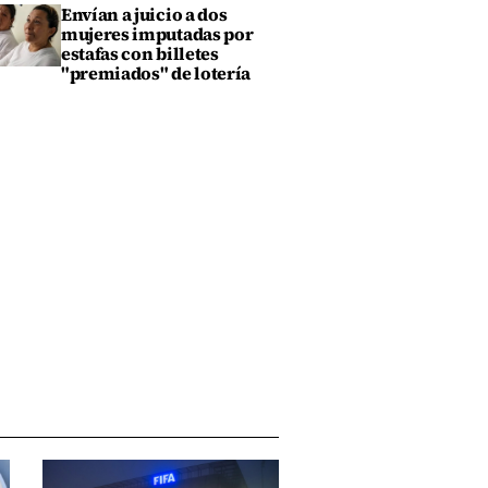
Envían a juicio a dos
mujeres imputadas por
estafas con billetes
"premiados" de lotería