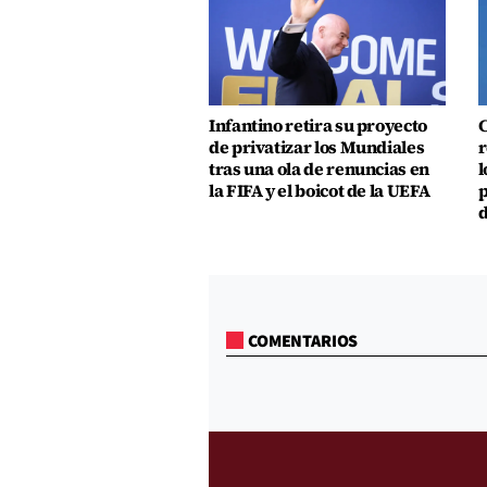
Infantino retira su proyecto
C
de privatizar los Mundiales
r
tras una ola de renuncias en
l
la FIFA y el boicot de la UEFA
p
d
COMENTARIOS