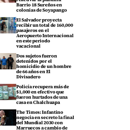
Barrio 18 Sureños en
colonias de Soyapango
El Salvador proyecta
recibir un total de 160,000
pasajeros en el
Aeropuerto Internacional
en este periodo
vacacional
Dos sujetos fueron
detenidos por el
homicidio de un hombre
de 66 años en El
Divisadero
Policía recupera más de
$1,000 en efectivo que
fueron hurtados de una
casa en Chalchuapa
The Times: Infantino
negocia en secreto la final
del Mundial 2030 con
Marruecos a cambio de