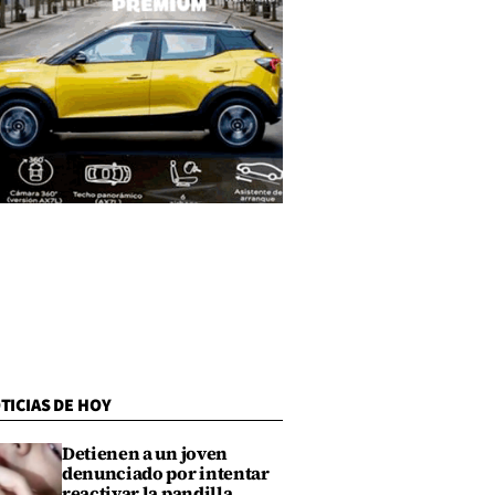
TICIAS DE HOY
Detienen a un joven
denunciado por intentar
reactivar la pandilla