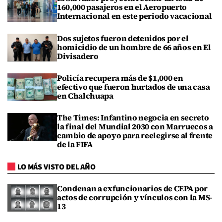
160,000 pasajeros en el Aeropuerto
Internacional en este periodo vacacional
Dos sujetos fueron detenidos por el
homicidio de un hombre de 66 años en El
Divisadero
Policía recupera más de $1,000 en
efectivo que fueron hurtados de una casa
en Chalchuapa
The Times: Infantino negocia en secreto
la final del Mundial 2030 con Marruecos a
cambio de apoyo para reelegirse al frente
de la FIFA
LO MÁS VISTO DEL AÑO
Condenan a exfuncionarios de CEPA por
actos de corrupción y vínculos con la MS-
13