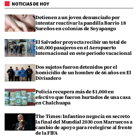
NOTICIAS DE HOY
Detienen a un joven denunciado por
intentar reactivar la pandilla Barrio 18
Sureños en colonias de Soyapango
El Salvador proyecta recibir un total de
160,000 pasajeros en el Aeropuerto
Internacional en este periodo vacacional
Dos sujetos fueron detenidos por el
homicidio de un hombre de 66 años en El
Divisadero
Policía recupera más de $1,000 en
efectivo que fueron hurtados de una casa
en Chalchuapa
The Times: Infantino negocia en secreto
la final del Mundial 2030 con Marruecos a
cambio de apoyo para reelegirse al frente
de la FIFA