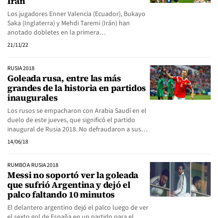
Irán
Los jugadores Enner Valencia (Ecuador), Bukayo
Saka (Inglaterra) y Mehdi Taremi (Irán) han
anotado dobletes en la primera…
21/11/22
RUSIA 2018
Goleada rusa, entre las más
grandes de la historia en partidos
inaugurales
Los rusos se empacharon con Arabia Saudí en el
duelo de este jueves, que significó el partido
inaugural de Rusia 2018. No defraudaron a sus…
14/06/18
RUMBO A RUSIA 2018
Messi no soportó ver la goleada
que sufrió Argentina y dejó el
palco faltando 10 minutos
El delantero argentino dejó el palco luego de ver
el sexto gol de España en un partido para el