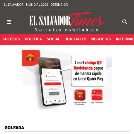
EL SALVADOR
MUNDIAL 2026
DETENCIÓN
SUCESOS
POLÍTICA
SOCIAL
JUDICIALES
NEGOCIOS
INTERNA
GOLEADA