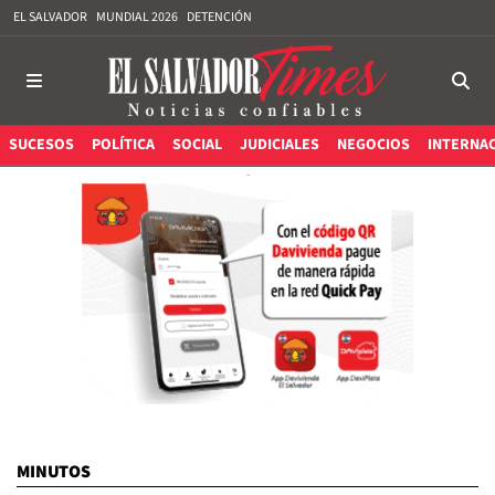
EL SALVADOR
MUNDIAL 2026
DETENCIÓN
SUCESOS
POLÍTICA
SOCIAL
JUDICIALES
NEGOCIOS
INTERNA
MINUTOS