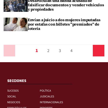
Desarticulan una banda acusada de
falsificar documentos y vender vehículos
y propiedades
Envían a juicio a dos mujeres imputadas
por estafas con billetes "premiados" de
lotería
1
Anterior
2
3
4
Siguiente
SECCIONES
SUCESOS
POLÍTICA
SOCIAL
JUDICIALES
NEGOCIOS
INTERNACIONALES