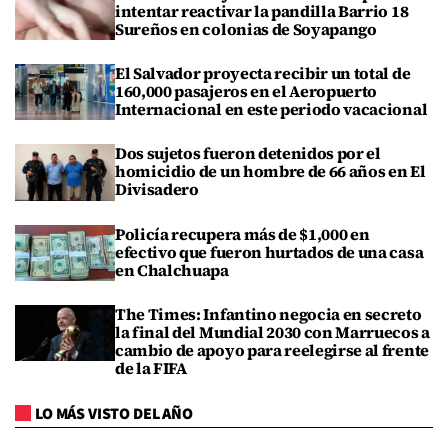
intentar reactivar la pandilla Barrio 18
Sureños en colonias de Soyapango
El Salvador proyecta recibir un total de
160,000 pasajeros en el Aeropuerto
Internacional en este periodo vacacional
Dos sujetos fueron detenidos por el
homicidio de un hombre de 66 años en El
Divisadero
Policía recupera más de $1,000 en
efectivo que fueron hurtados de una casa
en Chalchuapa
The Times: Infantino negocia en secreto
la final del Mundial 2030 con Marruecos a
cambio de apoyo para reelegirse al frente
de la FIFA
LO MÁS VISTO DEL AÑO