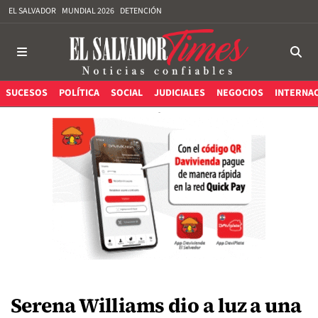
EL SALVADOR
MUNDIAL 2026
DETENCIÓN
SUCESOS
POLÍTICA
SOCIAL
JUDICIALES
NEGOCIOS
INTERNA
Serena Williams dio a luz a una