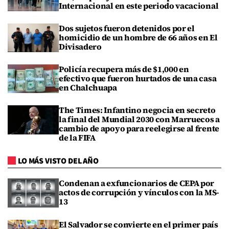
Internacional en este periodo vacacional
Dos sujetos fueron detenidos por el
homicidio de un hombre de 66 años en El
Divisadero
Policía recupera más de $1,000 en
efectivo que fueron hurtados de una casa
en Chalchuapa
The Times: Infantino negocia en secreto
la final del Mundial 2030 con Marruecos a
cambio de apoyo para reelegirse al frente
de la FIFA
LO MÁS VISTO DEL AÑO
Condenan a exfuncionarios de CEPA por
actos de corrupción y vínculos con la MS-
13
El Salvador se convierte en el primer país