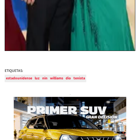
ETIQUETAS:
estadounidense
luz
nin
williams
dio
tenista