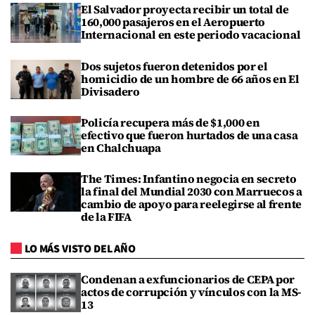
El Salvador proyecta recibir un total de
160,000 pasajeros en el Aeropuerto
Internacional en este periodo vacacional
Dos sujetos fueron detenidos por el
homicidio de un hombre de 66 años en El
Divisadero
Policía recupera más de $1,000 en
efectivo que fueron hurtados de una casa
en Chalchuapa
The Times: Infantino negocia en secreto
la final del Mundial 2030 con Marruecos a
cambio de apoyo para reelegirse al frente
de la FIFA
LO MÁS VISTO DEL AÑO
Condenan a exfuncionarios de CEPA por
actos de corrupción y vínculos con la MS-
13