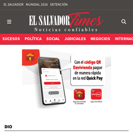
EL SALVADOR
MUNDIAL 2026
DETENCIÓN
SUCESOS
POLÍTICA
SOCIAL
JUDICIALES
NEGOCIOS
INTERNA
DIO