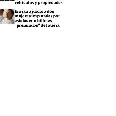
vehículos y propiedades
Envían a juicio a dos
mujeres imputadas por
estafas con billetes
"premiados" de lotería