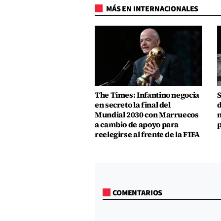
MÁS EN INTERNACIONALES
The Times: Infantino negocia
S
en secreto la final del
d
Mundial 2030 con Marruecos
m
a cambio de apoyo para
p
reelegirse al frente de la FIFA
COMENTARIOS