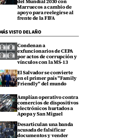
del Mundial 2030 con
Marruecos a cambio de
apoyo para reelegirse al
frente de la FIFA
MÁS VISTO DEL AÑO
Condenan a
exfuncionarios de CEPA
por actos de corrupción y
vínculos con la MS-13
El Salvador se convierte
en el primer país "Family
Friendly" del mundo
Amplían operativo contra
comercios de dispositivos
electrónicos hurtados a
Apopa y San Miguel
Desarticulan una banda
acusada de falsificar
documentos y vender