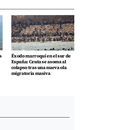
s
Éxodo marroquí en el sur de
España: Ceuta se asoma al
colapso tras una nueva ola
migratoria masiva