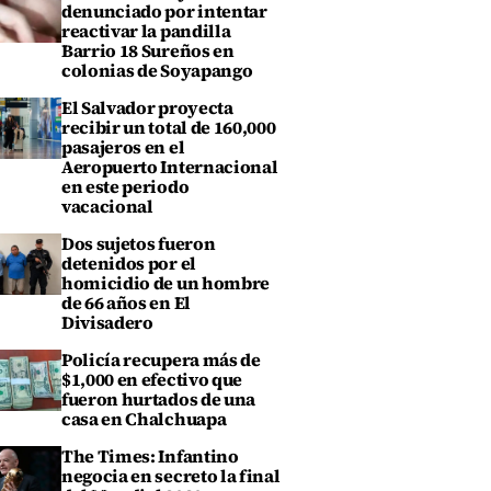
denunciado por intentar
reactivar la pandilla
Barrio 18 Sureños en
colonias de Soyapango
El Salvador proyecta
recibir un total de 160,000
pasajeros en el
Aeropuerto Internacional
en este periodo
vacacional
Dos sujetos fueron
detenidos por el
homicidio de un hombre
de 66 años en El
Divisadero
Policía recupera más de
$1,000 en efectivo que
fueron hurtados de una
casa en Chalchuapa
The Times: Infantino
negocia en secreto la final