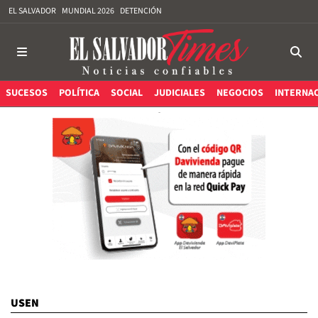
EL SALVADOR
MUNDIAL 2026
DETENCIÓN
SUCESOS
POLÍTICA
SOCIAL
JUDICIALES
NEGOCIOS
INTERNA
USEN