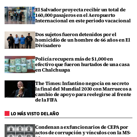
El Salvador proyecta recibir un total de
160,000 pasajeros en el Aeropuerto
Internacional en este periodo vacacional
Dos sujetos fueron detenidos por el
homicidio de un hombre de 66 años en El
Divisadero
Policía recupera más de $1,000 en
efectivo que fueron hurtados de una casa
en Chalchuapa
The Times: Infantino negocia en secreto
la final del Mundial 2030 con Marruecos a
cambio de apoyo para reelegirse al frente
de la FIFA
LO MÁS VISTO DEL AÑO
Condenan a exfuncionarios de CEPA por
actos de corrupción y vínculos con la MS-