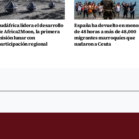
udáfrica lidera el desarrollo
España ha devuelto en meno
e Africa2Moon, la primera
de 48 horas a más de 48,000
isión lunar con
migrantes marroquíes que
articipación regional
nadaron a Ceuta