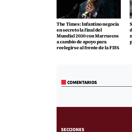
The Times: Infantino negocia
S
en secreto la final del
d
Mundial 2030 con Marruecos
m
a cambio de apoyo para
p
reelegirse al frente de la FIFA
COMENTARIOS
SECCIONES