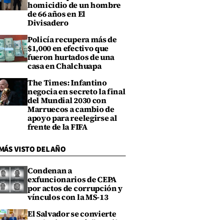
homicidio de un hombre
de 66 años en El
Divisadero
Policía recupera más de
$1,000 en efectivo que
fueron hurtados de una
casa en Chalchuapa
The Times: Infantino
negocia en secreto la final
del Mundial 2030 con
Marruecos a cambio de
apoyo para reelegirse al
frente de la FIFA
MÁS VISTO DEL AÑO
Condenan a
exfuncionarios de CEPA
por actos de corrupción y
vínculos con la MS-13
El Salvador se convierte