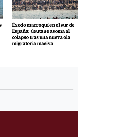
s
Éxodo marroquí en el sur de
España: Ceuta se asoma al
colapso tras una nueva ola
migratoria masiva