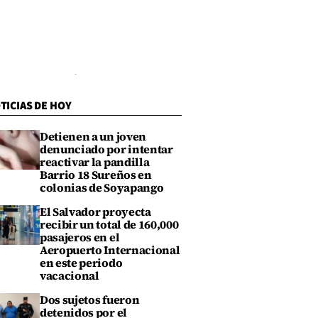
TICIAS DE HOY
Detienen a un joven
denunciado por intentar
reactivar la pandilla
Barrio 18 Sureños en
colonias de Soyapango
El Salvador proyecta
recibir un total de 160,000
pasajeros en el
Aeropuerto Internacional
en este periodo
vacacional
Dos sujetos fueron
detenidos por el