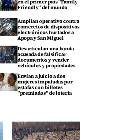
en el primer país "Family
Friendly" del mundo
Amplían operativo contra
comercios de dispositivos
electrónicos hurtados a
Apopa y San Miguel
Desarticulan una banda
acusada de falsificar
documentos y vender
vehículos y propiedades
Envían a juicio a dos
mujeres imputadas por
estafas con billetes
"premiados" de lotería