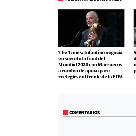
The Times: Infantino negocia
S
en secreto la final del
d
Mundial 2030 con Marruecos
m
a cambio de apoyo para
p
reelegirse al frente de la FIFA
COMENTARIOS