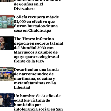
de 66 años en El
Divisadero
Policía recupera más de
$1,000 en efectivo que
fueron hurtados de una
casa en Chalchuapa
The Times: Infantino
negocia en secreto la final
del Mundial 2030 con
Marruecos a cambio de
apoyo para reelegirse al
frente de la FIFA
Desarticulan una banda
de narcomenudeo de
marihuana, cocaína y
metanfetaminas en La
Libertad
Un hombre de 51 años de
edad fue víctima de
homicidio por
intolerancia social en San