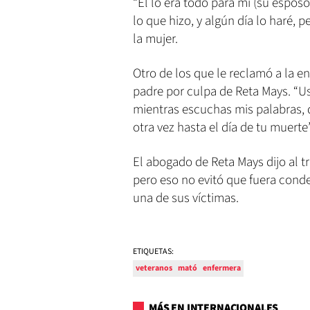
“Él lo era todo para mí (su espos
lo que hizo, y algún día lo haré, p
la mujer.
Otro de los que le reclamó a la e
padre por culpa de Reta Mays. “U
mientras escuchas mis palabras, 
otra vez hasta el día de tu muerte”
El abogado de Reta Mays dijo al t
pero eso no evitó que fuera cond
una de sus víctimas.
ETIQUETAS:
veteranos
mató
enfermera
MÁS EN INTERNACIONALES