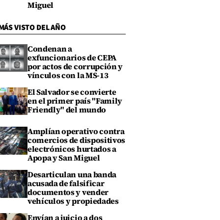
Miguel
MÁS VISTO DEL AÑO
Condenan a
exfuncionarios de CEPA
por actos de corrupción y
vínculos con la MS-13
El Salvador se convierte
en el primer país "Family
Friendly" del mundo
Amplían operativo contra
comercios de dispositivos
electrónicos hurtados a
Apopa y San Miguel
Desarticulan una banda
acusada de falsificar
documentos y vender
vehículos y propiedades
Envían a juicio a dos