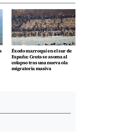
s
Éxodo marroquí en el sur de
España: Ceuta se asoma al
colapso tras una nueva ola
migratoria masiva