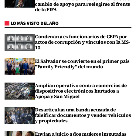
cambio de apoyo para reelegirse al frente
de la FIFA
LO MÁS VISTO DEL AÑO
Condenan a exfuncionarios de CEPA por
actos de corrupción y vínculos con la MS-
13
El Salvador se convierte en el primer país
"Family Friendly" del mundo
Amplían operativo contra comercios de
dispositivos electrónicos hurtados a
Apopa y San Miguel
Desarticulan una banda acusada de
falsificar documentos y vender vehículos
y propiedades
Envían a juicio a dos mujeres imputadas