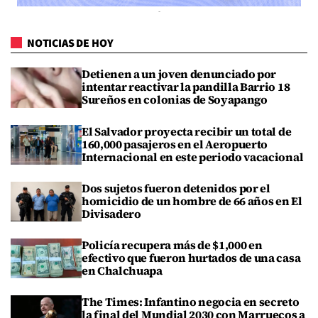
NOTICIAS DE HOY
Detienen a un joven denunciado por
intentar reactivar la pandilla Barrio 18
Sureños en colonias de Soyapango
El Salvador proyecta recibir un total de
160,000 pasajeros en el Aeropuerto
Internacional en este periodo vacacional
Dos sujetos fueron detenidos por el
homicidio de un hombre de 66 años en El
Divisadero
Policía recupera más de $1,000 en
efectivo que fueron hurtados de una casa
en Chalchuapa
The Times: Infantino negocia en secreto
la final del Mundial 2030 con Marruecos a