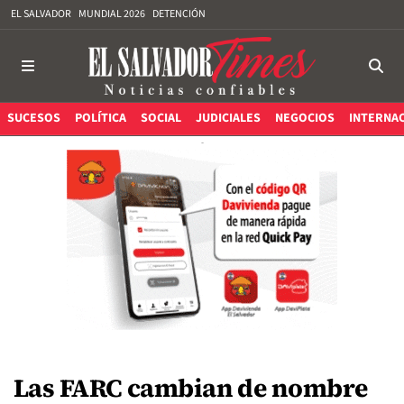
EL SALVADOR
MUNDIAL 2026
DETENCIÓN
SUCESOS
POLÍTICA
SOCIAL
JUDICIALES
NEGOCIOS
INTERNA
Las FARC cambian de nombre