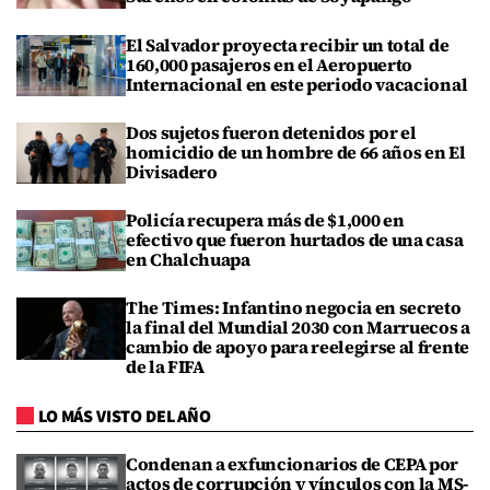
El Salvador proyecta recibir un total de
160,000 pasajeros en el Aeropuerto
Internacional en este periodo vacacional
Dos sujetos fueron detenidos por el
homicidio de un hombre de 66 años en El
Divisadero
Policía recupera más de $1,000 en
efectivo que fueron hurtados de una casa
en Chalchuapa
The Times: Infantino negocia en secreto
la final del Mundial 2030 con Marruecos a
cambio de apoyo para reelegirse al frente
de la FIFA
LO MÁS VISTO DEL AÑO
Condenan a exfuncionarios de CEPA por
actos de corrupción y vínculos con la MS-