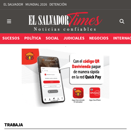
EL SALVADOR
MUNDIAL 2026
DETENCIÓN
SUCESOS
POLÍTICA
SOCIAL
JUDICIALES
NEGOCIOS
INTERNA
TRABAJA