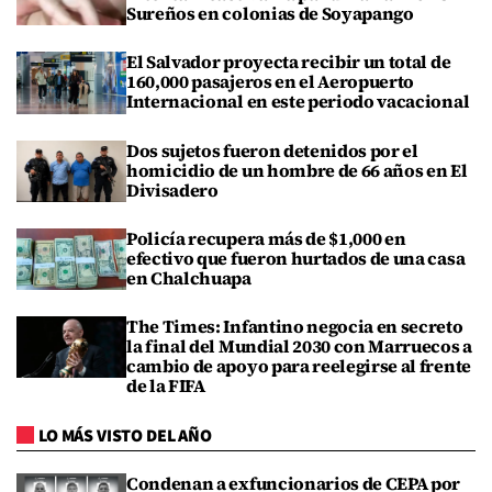
Sureños en colonias de Soyapango
El Salvador proyecta recibir un total de
160,000 pasajeros en el Aeropuerto
Internacional en este periodo vacacional
Dos sujetos fueron detenidos por el
homicidio de un hombre de 66 años en El
Divisadero
Policía recupera más de $1,000 en
efectivo que fueron hurtados de una casa
en Chalchuapa
The Times: Infantino negocia en secreto
la final del Mundial 2030 con Marruecos a
cambio de apoyo para reelegirse al frente
de la FIFA
LO MÁS VISTO DEL AÑO
Condenan a exfuncionarios de CEPA por