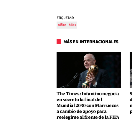
ETIQUETAS:
niños
hilos
MÁS EN INTERNACIONALES
The Times: Infantino negocia
S
en secreto la final del
d
Mundial 2030 con Marruecos
m
a cambio de apoyo para
p
reelegirse al frente de la FIFA