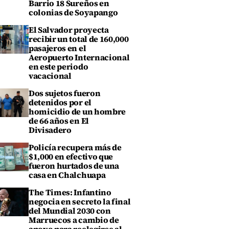
Barrio 18 Sureños en
colonias de Soyapango
El Salvador proyecta
recibir un total de 160,000
pasajeros en el
Aeropuerto Internacional
en este periodo
vacacional
Dos sujetos fueron
detenidos por el
homicidio de un hombre
de 66 años en El
Divisadero
Policía recupera más de
$1,000 en efectivo que
fueron hurtados de una
casa en Chalchuapa
The Times: Infantino
negocia en secreto la final
del Mundial 2030 con
Marruecos a cambio de