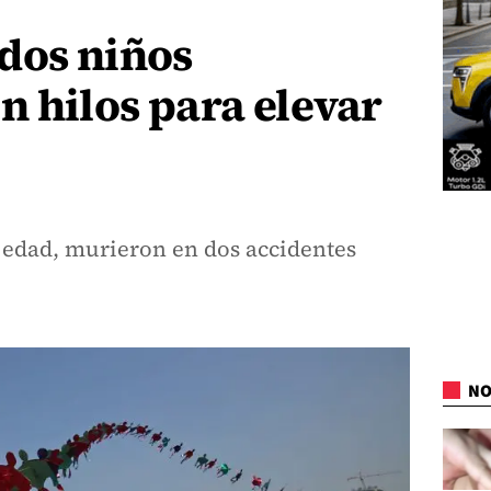
dos niños
n hilos para elevar
e edad, murieron en dos accidentes
NO