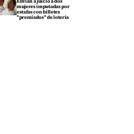
Envían a juicio a dos
mujeres imputadas por
estafas con billetes
"premiados" de lotería