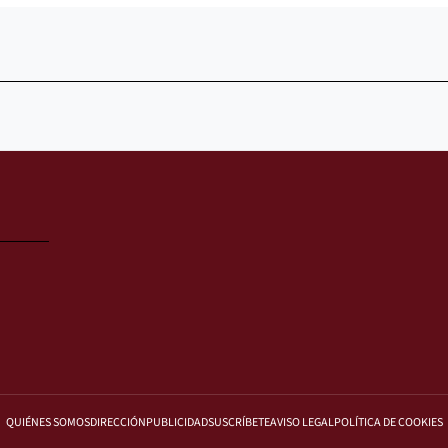
QUIÉNES SOMOS
DIRECCIÓN
PUBLICIDAD
SUSCRÍBETE
AVISO LEGAL
POLÍTICA DE COOKIES