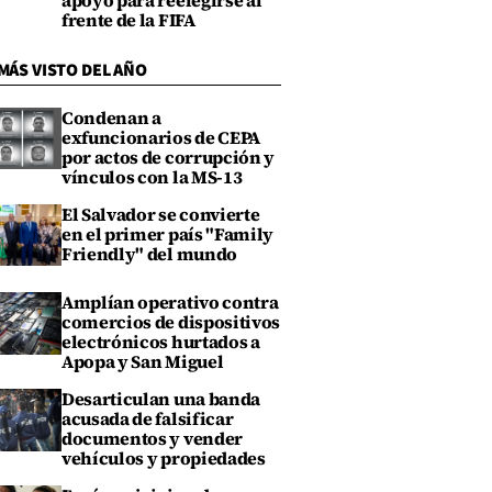
apoyo para reelegirse al
frente de la FIFA
MÁS VISTO DEL AÑO
Condenan a
exfuncionarios de CEPA
por actos de corrupción y
vínculos con la MS-13
El Salvador se convierte
en el primer país "Family
Friendly" del mundo
Amplían operativo contra
comercios de dispositivos
electrónicos hurtados a
Apopa y San Miguel
Desarticulan una banda
acusada de falsificar
documentos y vender
vehículos y propiedades