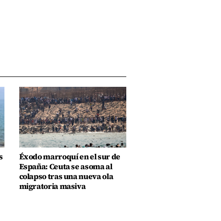
s
Éxodo marroquí en el sur de
España: Ceuta se asoma al
colapso tras una nueva ola
migratoria masiva