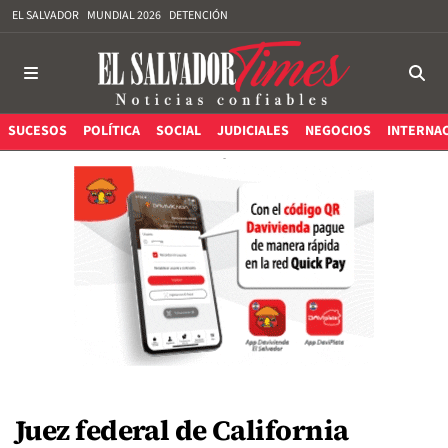
EL SALVADOR
MUNDIAL 2026
DETENCIÓN
SUCESOS
POLÍTICA
SOCIAL
JUDICIALES
NEGOCIOS
INTERNA
Juez federal de California