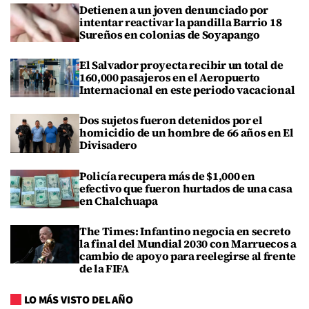
Detienen a un joven denunciado por
intentar reactivar la pandilla Barrio 18
Sureños en colonias de Soyapango
El Salvador proyecta recibir un total de
160,000 pasajeros en el Aeropuerto
Internacional en este periodo vacacional
Dos sujetos fueron detenidos por el
homicidio de un hombre de 66 años en El
Divisadero
Policía recupera más de $1,000 en
efectivo que fueron hurtados de una casa
en Chalchuapa
The Times: Infantino negocia en secreto
la final del Mundial 2030 con Marruecos a
cambio de apoyo para reelegirse al frente
de la FIFA
LO MÁS VISTO DEL AÑO