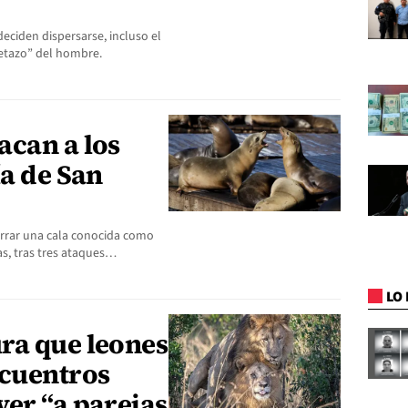
eciden dispersarse, incluso el
cletazo” del hombre.
acan a los
ía de San
errar una cala conocida como
as, tras tres ataques…
LO 
ra que leones
ncuentros
er “a parejas