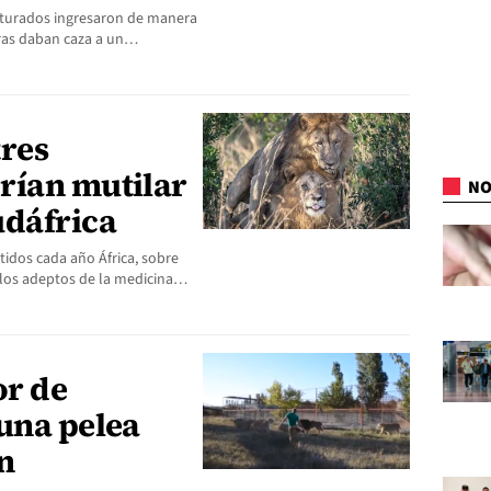
capturados ingresaron de manera
ntras daban caza a un…
tres
rían mutilar
NO
udáfrica
idos cada año África, sobre
 los adeptos de la medicina…
or de
una pelea
n