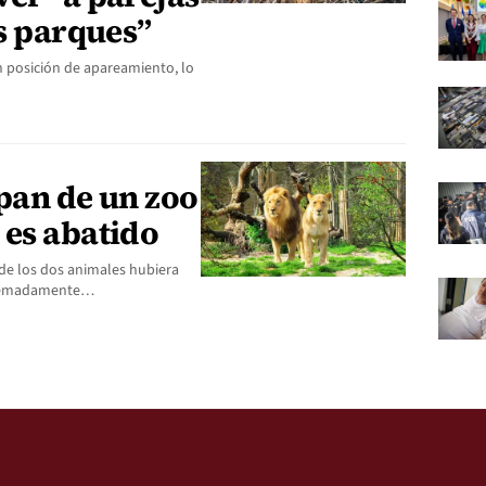
os parques”
 posición de apareamiento, lo
pan de un zoo
 es abatido
 de los dos animales hubiera
xtremadamente…