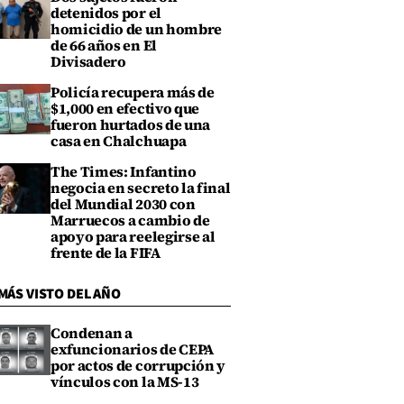
detenidos por el
homicidio de un hombre
de 66 años en El
Divisadero
Policía recupera más de
$1,000 en efectivo que
fueron hurtados de una
casa en Chalchuapa
The Times: Infantino
negocia en secreto la final
del Mundial 2030 con
Marruecos a cambio de
apoyo para reelegirse al
frente de la FIFA
MÁS VISTO DEL AÑO
Condenan a
exfuncionarios de CEPA
por actos de corrupción y
vínculos con la MS-13