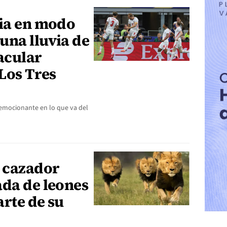
cia en modo
una lluvia de
acular
 Los Tres
 emocionante en lo que va del
n cazador
ada de leones
rte de su