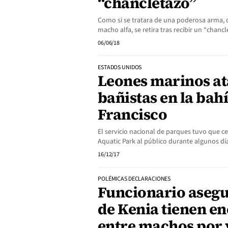
“chancletazo”
Como si se tratara de una poderosa arma, d
macho alfa, se retira tras recibir un “chan
06/06/18
ESTADOS UNIDOS
Leones marinos at
bañistas en la bah
Francisco
El servicio nacional de parques tuvo que c
Aquatic Park al público durante algunos dí
16/12/17
POLÉMICAS DECLARACIONES
Funcionario asegu
de Kenia tienen e
entre machos por v