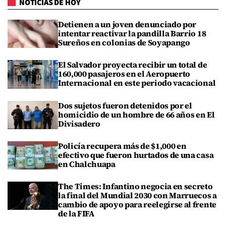
NOTICIAS DE HOY
Detienen a un joven denunciado por
intentar reactivar la pandilla Barrio 18
Sureños en colonias de Soyapango
El Salvador proyecta recibir un total de
160,000 pasajeros en el Aeropuerto
Internacional en este periodo vacacional
Dos sujetos fueron detenidos por el
homicidio de un hombre de 66 años en El
Divisadero
Policía recupera más de $1,000 en
efectivo que fueron hurtados de una casa
en Chalchuapa
The Times: Infantino negocia en secreto
la final del Mundial 2030 con Marruecos a
cambio de apoyo para reelegirse al frente
de la FIFA