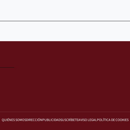
QUIÉNES SOMOS
DIRECCIÓN
PUBLICIDAD
SUSCRÍBETE
AVISO LEGAL
POLÍTICA DE COOKIES