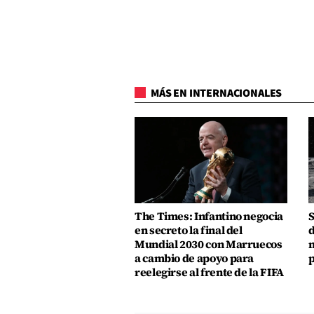
MÁS EN INTERNACIONALES
The Times: Infantino negocia
S
en secreto la final del
d
Mundial 2030 con Marruecos
m
a cambio de apoyo para
p
reelegirse al frente de la FIFA