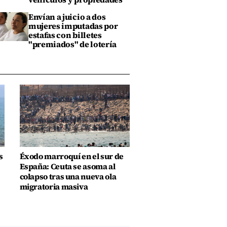
Envían a juicio a dos
mujeres imputadas por
estafas con billetes
"premiados" de lotería
s
Éxodo marroquí en el sur de
España: Ceuta se asoma al
colapso tras una nueva ola
migratoria masiva