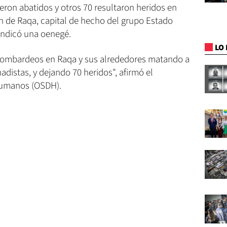
ueron abatidos y otros 70 resultaron heridos en
n de Raqa, capital de hecho del grupo Estado
, indicó una oenegé.
LO 
 bombardeos en Raqa y sus alrededores matando a
hadistas, y dejando 70 heridos", afirmó el
 Humanos (OSDH).