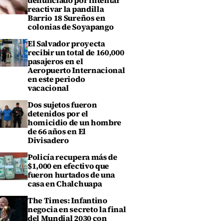
denunciado por intentar
reactivar la pandilla
Barrio 18 Sureños en
colonias de Soyapango
El Salvador proyecta
recibir un total de 160,000
pasajeros en el
Aeropuerto Internacional
en este periodo
vacacional
Dos sujetos fueron
detenidos por el
homicidio de un hombre
de 66 años en El
Divisadero
Policía recupera más de
$1,000 en efectivo que
fueron hurtados de una
casa en Chalchuapa
The Times: Infantino
negocia en secreto la final
del Mundial 2030 con