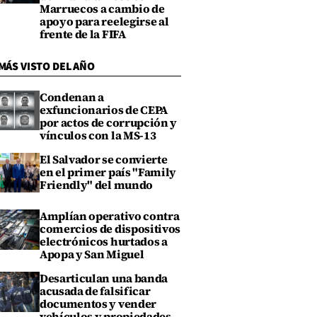
Marruecos a cambio de
apoyo para reelegirse al
frente de la FIFA
MÁS VISTO DEL AÑO
Condenan a
exfuncionarios de CEPA
por actos de corrupción y
vínculos con la MS-13
El Salvador se convierte
en el primer país "Family
Friendly" del mundo
Amplían operativo contra
comercios de dispositivos
electrónicos hurtados a
Apopa y San Miguel
Desarticulan una banda
acusada de falsificar
documentos y vender
vehículos y propiedades