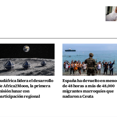
udáfrica lidera el desarrollo
España ha devuelto en meno
e Africa2Moon, la primera
de 48 horas a más de 48,000
isión lunar con
migrantes marroquíes que
articipación regional
nadaron a Ceuta